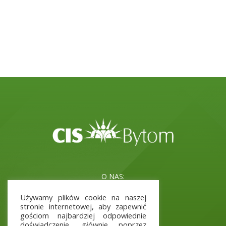
O NAS:
Misja i cele
Używamy plików cookie na naszej
Kadra
stronie internetowej, aby zapewnić
Aktualne Projekty
gościom najbardziej odpowiednie
doświadczenie, głównie poprzez