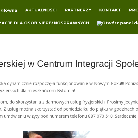
AKTUALNOŚCI
PARTNERZY
KONTAKT
PRO
jerskiej w Centrum Integracji Spo
rska dynamicznie rozpoczęła funkcjonowanie w Nowym Roku!!! Poniżs
fryzjerskich dla mieszkańcom Bytomia!
m, do skorzystania z darmowych usług fryzjerskich! Prosimy jedyni
ia. Z usług można skorzystać od poniedziałku do piątku w godzinach 
nim umówieniu wizyty pod numerem telefonu 887 070 510. Serdecznie 