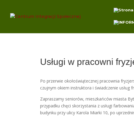
Usługi w pracowni fryz
Po przerwie okołoświątecznej pracownia fryzje
czujnym okiem instruktora i świadczenie usług 
Zapraszamy seniorów, mieszkańców miasta Byto
przypadku chęci skorzystania z usługi farbowan
budynku przy ulicy Karola Miarki 10, po uprzed