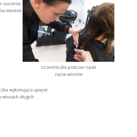
s suszenia
ów klientek
Uczestniczka podczas nauki
cięcia włosów
czka wykonująca upięcie
a włosach długich