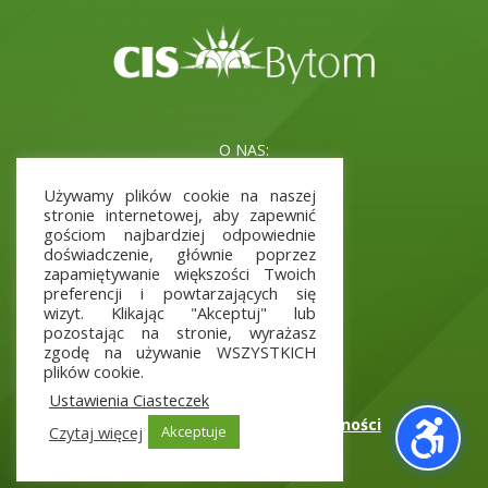
O NAS:
Misja i cele
Używamy plików cookie na naszej
Kadra
stronie internetowej, aby zapewnić
Aktualne Projekty
gościom najbardziej odpowiednie
doświadczenie, głównie poprzez
zapamiętywanie większości Twoich
preferencji i powtarzających się
wizyt. Klikając "Akceptuj" lub
INFORMACJE:
pozostając na stronie, wyrażasz
Polityka prywatności
zgodę na używanie WSZYSTKICH
Deklaracja dostępności
plików cookie.
Raport o stanie dostępności
Ustawienia Ciasteczek
Wniosek o zapewnienie dostępności
Czytaj więcej
Akceptuje