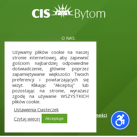
O NAS:
Misja i cele
Używamy plików cookie na naszej
Kadra
stronie internetowej, aby zapewnić
Aktualne Projekty
gościom najbardziej odpowiednie
doświadczenie, głównie poprzez
zapamiętywanie większości Twoich
preferencji i powtarzających się
INFORMACJE:
wizyt. Klikając "Akceptuj" lub
pozostając na stronie, wyrażasz
Polityka prywatności
zgodę na używanie WSZYSTKICH
Deklaracja dostępności
plików cookie.
Raport o stanie dostępności
Ustawienia Ciasteczek
Wniosek o zapewnienie dostępności
Czytaj więcej
Akceptuje