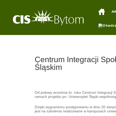
A
Centrum Integracji Spo
Śląskim
Od połowy września br. roku Centrum Integracji 
ramach projektu pn. Uniwersytet Śląski wspólnotą
Dzięki wygranemu postępowaniu w dniu 20 sierpn
jest na szkolenia realizowane w kampusach uniw