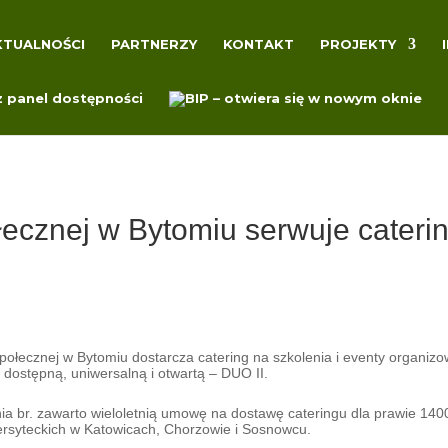
KTUALNOŚCI
PARTNERZY
KONTAKT
PROJEKTY
łecznej w Bytomiu serwuje cateri
Społecznej w Bytomiu dostarcza catering na szkolenia i eventy organiz
 dostępną, uniwersalną i otwartą – DUO II.
ia br. zawarto wieloletnią umowę na dostawę cateringu dla prawie 1
ersyteckich w Katowicach, Chorzowie i Sosnowcu.