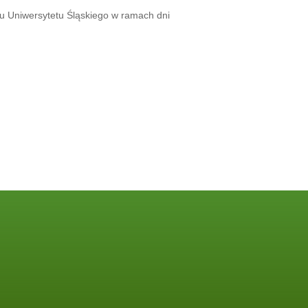
u Uniwersytetu Śląskiego w ramach dni
INFORMACJE:
Polityka prywatności
Deklaracja dostępności
Raport o stanie dostępności
Wniosek o zapewnienie dostępności