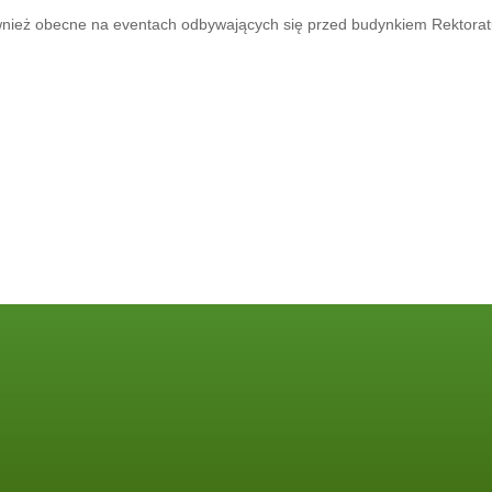
ównież obecne na eventach odbywających się przed budynkiem Rektorat
O NAS:
Misja i cele
Kadra
Aktualne Projekty