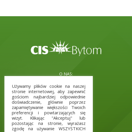
O NAS:
Misja i cele
Używamy plików cookie na naszej
Kadra
stronie internetowej, aby zapewnić
Aktualne Projekty
gościom najbardziej odpowiednie
doświadczenie, głównie poprzez
zapamiętywanie większości Twoich
preferencji i powtarzających się
wizyt. Klikając "Akceptuj" lub
INFORMACJE:
pozostając na stronie, wyrażasz
Polityka prywatności
zgodę na używanie WSZYSTKICH