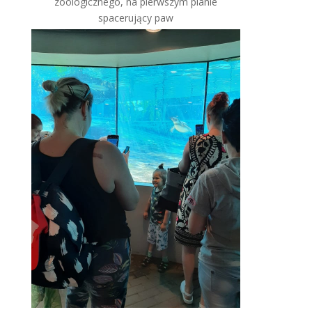
zoologicznego, na pierwszym planie
spacerujący paw