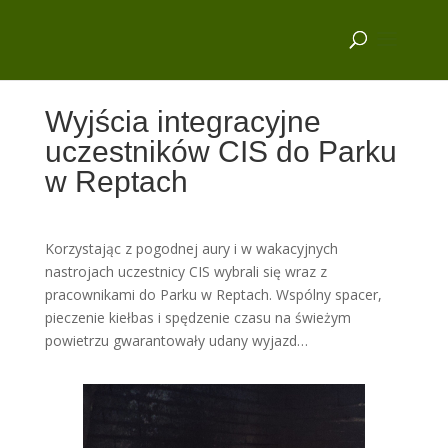
Wyjścia integracyjne
uczestników CIS do Parku
w Reptach
Korzystając z pogodnej aury i w wakacyjnych
nastrojach uczestnicy CIS wybrali się wraz z
pracownikami do Parku w Reptach. Wspólny spacer,
pieczenie kiełbas i spędzenie czasu na świeżym
powietrzu gwarantowały udany wyjazd…